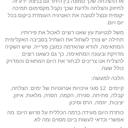
אז ההצלחה שלך טמונה בין היתר גם בניצול ידע זה
לחיזוק והצלחה ולדעת שכך נקבל מקסימום תמיכה
יקומית וננצל לטובה את האנרגיה העומדת ביקום בכל
יום ויום.
משל לנטיעת עץ שאנו רוצים לאכול את פירותיו.
תחילה יש צורך לשתול את השתיל בסביבה האקלימית
המתאימה, לוודא שהאדמה כמובן פורייה, שיש השקיה
מדויקת ובעונה המתאימה, כך גם כשאנו רוצים
להצליח אנו צריכים לבחור את היום המתאים והמדויק
כולל שעה.
הלכה למעשה:
קיימים 12 סוגי איכויות אנרגטיות של ימים: הצלחה,
קבלה, פתיחה, סגירה, הקמה, הסרה, מלאות, איזון,
יציבות, יוזמה, הרס וסיכון.
כותרת היום מעידה ברמה הכללית על פרוש היום: מה
אפשרי וכדאי לעשות ביום מסוים ומה לא.