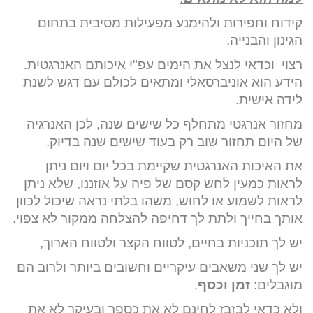
קידוח וחפירות ולהימנע מפעילות מסיבית בתחום
הגינון והבנייה.
רצוי וכדאי לנצל את הימים עפ"י איכותם האנרגטית.
הידע הוא אוניברסאלי ומתאים לכולם עם דגש לשנת
לידה אישית.
מחזור אנרגטי מתחלף כל שישים שנה, לכן האנרגיה
של היום תחזור שוב רק בעוד שישים שנה בדיוק.
את האיכות האנרגטית שקיימת בכל יום ויום ניתן
לראות כמעין לחש קסם של פיה על אוזננו, שלא ניתן
לראות לשמוע או לחוש, משהו בלתי נראה שיכול לכוון
אותך בחייך ולתת לך דחיפה להצלחה ממקור לא צפוי.
יש לך תוכניות בחיים, לטווח הקצר ולטווח הארוך,
יש לך שני משאבים עיקריים וחשובים ביותר ולרוב הם
מוגבלים:
זמן וכסף
.
ולא כדאי לבזבז לחינם לא את כספך ובעיקר לא את