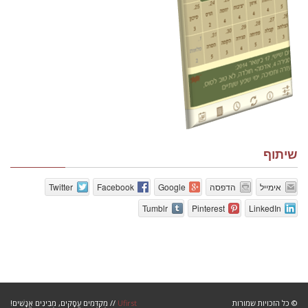
שיתוף
אימייל
הדפסה
Google
Facebook
Twitter
Tumblr
Pinterest
LinkedIn
© כל הזכויות שמורות
Ufirst‎
// מְקַדְּמִים עֲסָקִים, מְבִינִים אֲנָשִׁים!