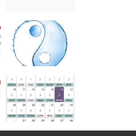
ה
פ
ה
אפ