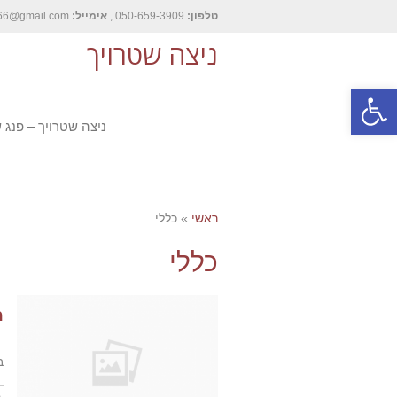
טלפון:
050-659-3909 ,
אימייל:
nitzash66@gmail.com
ניצה שטרויך
פתח סרגל נגישות
ניצה שטרויך – פנג 
ראשי
»
כללי
כללי
מ
מ
ב