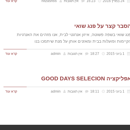
24 במרץ 2016
16:23
אין תגובות
nitzash66
קרא עוד
סבר קצר על פנג שואי
נג שואי בשפה פשוטה, איזון אנרגטי לבית, אנו מזהים את האנרגיות
קיימות ופועלות בבית ומאזנים אותן על מנת שיתמכו בנו
1 ביוני 2015
18:27
אין תגובות
admin
קרא עוד
ליקציה GOOD DAYS SELECION
1 ביוני 2015
18:11
אין תגובות
admin
קרא עוד