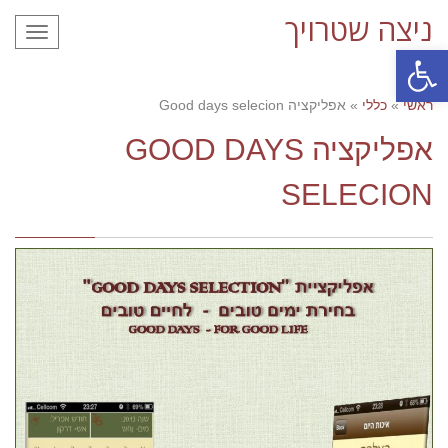
ניצה שטרויך
תפריט
פתח סרגל נגישות
ראשי
»
כללי
»
אפליקציה Good days selecion
אפליקציה GOOD DAYS
SELECION