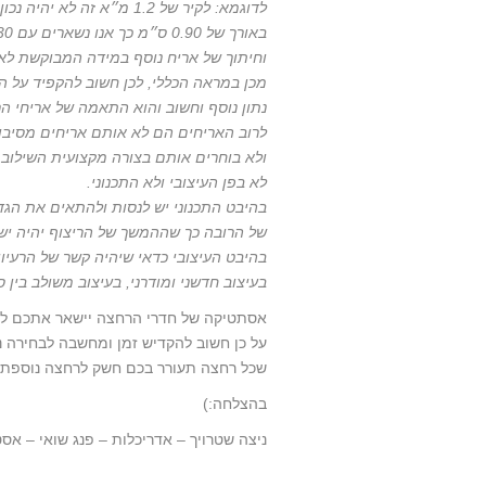
לדוגמא: לקיר של 1.2 מ״א זה לא יהיה נכון לבחור אריח
באורך של 0.90 ס״מ כך אנו נשארים עם 0.30 ס״מ מיותרים
וחיתוך של אריח נוסף במידה המבוקשת לא
מכן במראה הכללי, לכן חשוב להקפיד על 
נתון נוסף וחשוב והוא התאמה של אריחי הר
לרוב האריחים הם לא אותם אריחים מסיבו
ולא בוחרים אותם בצורה מקצועית השילוב
לא בפן העיצובי ולא התכנוני.
בהיבט התכנוני יש לנסות ולהתאים את הגד
של הרובה כך שההמשך של הריצוף יהיה ישי
בהיבט העיצובי כדאי שיהיה קשר של הרעיון 
בעיצוב חדשני ומודרני, בעיצוב משולב בין סג
אסתטיקה של חדרי הרחצה יישאר אתכם לאו
על כן חשוב להקדיש זמן ומחשבה לבחירה נכ
שכל רחצה תעורר בכם חשק לרחצה נוספת ו
בהצלחה:)
ניצה שטרויך – אדריכלות – פנג שואי – אסט