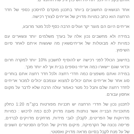
אחד הנושאים החשובים ביותר בתכנון מוקדם לחיסכון כספי של חדר
הרחצה הוא כתב כמויות מדויק של אריחים לצורך רכישה.
אריחים היום הם מוצר יקר ועולים הרבה כסף לכל מטר מרובע,
במידה ולא מחשבים נכון אלה על בערך משלמים יותר ונשארים עם
כמויות לא מבוטלות של אריחיםשאין מה שעשות איתם לאחר סיום
השיפוץ.
בחישוב הכולל לפני רכישה יש להוסיף לחשבון 10% יותר למקרה חרום
וכדאי שגם יישארו כמה אריחי נוספים בבית אך לא יותר מכך.
במידה ואתם משפצים כמה חדרי רחצה ולכל חדר רחצה אתם בוחרים
סוג אחר של אריחים אתם יכולים למצוא עצמכם יכולים למכור אריחים
לחדר רחצה שלם וחבל כל מטר כאמור עולה הרבה שלא לדבר על מקום
אחסון עבורם.
לתכנון נכון של חדרי הרחצה יש תכניות מפורטות בקנ״מ 1:20 כחלק
מתוכניות הבנייה אשר נותנות מענה מדויק לכם כמה לרכוש : כמויות
מדויוקות של הפריטים, לקבלן: לגבי מידות, מרחקים מדויקים לברזים,
פריסה נכונה של הקרמיקה, מיקום מדויק של הכלים הסניטרים השונים
של על מנת לקבל בסיום מראה מדויק ואסטטי.