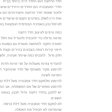
חדר הרחצה הוא החדר הייני ביותר בבית
חדרי האמבטיה הם החדרים היחידים שיש 
ולזכור שאזור חדר הרחצה והשירותים הם אזור
ואת היין לשלב בפרטים הקטנים שיוצרים א
לטיפול נכון באנרגיה הבסיסית הנמצאת באו
כמה טיפים לעיצוב חדר רחצה :
מראה גדולה כדי להכפיל ולהגדיל את חלל 
תאורה חזקה: לתחושה מוארת גם בשעות הי
חיפוי קירות רצפה בצבעים בהירים וקצת מ
חלון גדול : להכניס כמה שיותר אנרגיה, ול
להעדיף צורות מעגלות על פני זוויות חדות 
להימנע מקיר משותף של חדר שינה/קיר המ
הפרעה לשינה.
להימנע מלמקם חדר אמבטיה מעל דלת כני
להימנע מאזורים של אם המשפחה, אב המ
יש לתכנן בחדר רחצה גדול תכנון בגואה
השונים.
לא למקם חדר אמבטיה מעל דלת כניסה.
שהמראה לא תכפיל את האסלה.